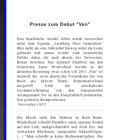
Presse zum Debut "Ven"
Eine beachtliche Anzahl Alben wurde inzwischen
unter dem Signum „Jazzthing Next Generation“
über mehr als eine Jahrzehnt hinweg unter die Leute
gebracht und immer wieder sind erstaunliche
Debüts dabei, die auch abseits des Newcomer-
Bonus bestehen. Das Quintett Paintbox um den
Gitarristen Jonas Windscheid besteht in der
aktuellen Besetzung zwar schon seit 2011 „Ven“ ist
dennoch die erste akustische Visitenkarte des von
Basel aus aktiven Teams. Dementsprechend
ausgereift wirkt die musikalische
Gesamterscheinung von den transparenten
Arrangemants bis zu den klangfarblich pointierten,
fein gemixten Kompositionen.
Stereoplay 10/15
Die Musik zieht den Zuhörer in ihren Bann.
Windscheid schreibt Paintbox einen eigenen Sound
auf den Leib, maßgeschneidert und doch frei, mit
vertrackten Rhythmen, spannenden Akkordfolgen.
(...) "Man schreibt ja keine Rechnenaufgaben. Die