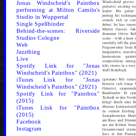
Windscheid proves 
Jonas Windscheid's Paintbox
guitarist, exciting 
performing at Milton Camilo's
leader: His guitar
putting his techniqu
Studio in Wuppertal
sounds rich in con
Single Spellbinder
debut, he has rene
Martin Gasser, J
Behind-the-scenes: Riverside
drummer Oliver Reh
Studios Cologne
scene - with a keen 
carefully left the p
Web
Feigenwinter from Ba
Jazzthing
imaginative, sensitiv
harmonious quint
Live
compositions emerg
Spotify Link for "Jonas
tells stories in a ve
Steff Rohrbach
Windscheid's Paintbox" (2021)
iTunes Link for "Jonas
(german) Mit sei
beweist sich Jonas 
Windscheid's Paintbox" (2021)
Gitarrist, spannen
Bandleader: Er spi
Spotify Link for "Paintbox"
Technik in den Vorder
(2015)
klingt durch eine br
überaus kontrastrei
iTunes Link for "Paintbox
zu seinem Erstlin
(2015)
Saxophonisten Mar
am Bass und Drumme
Facebook
aus der Kölner Szen
Instagram
Gesamtsound erneue
liess er den Pianop