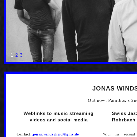
1
2
3
JONAS WINDS
Out now: Paintbox's 2
Weblinks to music streaming
Swiss Jazz
videos and social media
Rohrbach 
Contact:
jonas.windscheid@gmx.de
With his secon