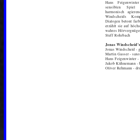
Hans Feigenwinter
sensiblen Spiel 
harmonisch agieren
Windscheids Komp
Dialogen betont far
erzählt sie auf höchs
wahres Hörvergnüge
Steff Rohrbach
Jonas Windscheid's
Jonas Windscheid - g
Martin Gasser - sax
Hans Feigenwinter -
Jakob Kühnemann - 
Oliver Rehmann - d