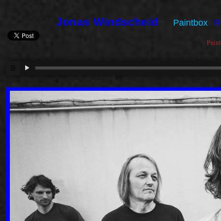
Jonas Windscheid
Paintbox
R
Paint